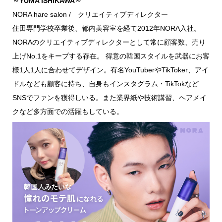
～YUMA ISHIKAWA～
NORA hare salon / クリエイティブディレクター
住田専門学校卒業後、都内美容室を経て2012年NORA入社。
NORAのクリエイティブディレクターとして常に顧客数、売り
上げNo.1をキープする存在。 得意の韓国スタイルを武器にお客
様1人1人に合わせてデザイン。有名YouTuberやTikToker、アイ
ドルなども顧客に持ち、自身もインスタグラム・TikTokなど
SNSでファンを獲得しいる。また業界紙や技術講習、ヘアメイ
クなど多方面での活躍もしている。